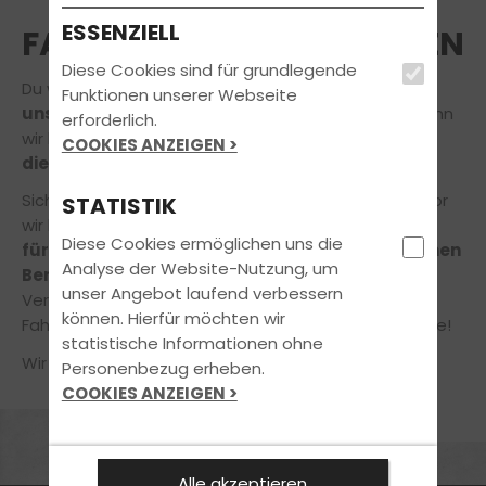
ESSENZIELL
FAHRLEHRER*IN ANFRAGEN
Diese Cookies sind für grundlegende
Du würdest gerne Deine Ausbildung
bei einem
Funktionen unserer Webseite
unserer Fahrprofis
absolvieren? Das freut uns, denn
erforderlich.
wir lieben unseren Job und möchten auch Dir gerne
COOKIES ANZEIGEN >
die Freude am Fahren
vermitteln.
Sicher hast du noch die ein oder andere Frage, bevor
STATISTIK
wir loslegen! Gerne nehmen
wir uns daher die Zeit
Diese Cookies ermöglichen uns die
für Dich
und Dein Anliegen
in einem unverbindlichen
Analyse der Website-Nutzung, um
Beratungsgespräch!
unser Angebot laufend verbessern
Vereinbare jetzt online einen Termin in unserer
können. Hierfür möchten wir
Fahrschule – ganz einfach und bequem von zuhause!
statistische Informationen ohne
Wir freuen uns auf Deine Nachricht!
Personenbezug erheben.
COOKIES ANZEIGEN >
MARKETING
Alle akzeptieren