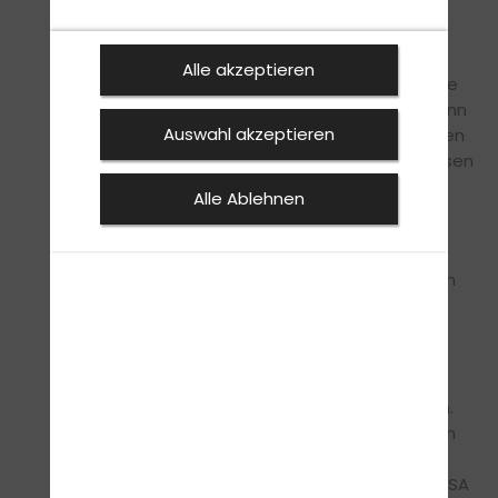
weitere Verarbeitung und Nutzung der Daten
durch Facebook sowie Ihre diesbezüglichen
Rechte und Einstellungsmöglichkeiten zum
Alle akzeptieren
Schutz Ihrer Privatssphäre entnehmen Sie bitte
den Datenschutzhinweisen von Facebook. Wenn
Auswahl akzeptieren
Sie nicht möchten, dass Facebook über unseren
Internetauftritt Daten über Sie sammelt, müssen
Sie sich vor Ihrem Besuch unseres
Alle Ablehnen
Internetauftritts bei Facebook ausloggen.
Verwendung von Google Analytics
Diese Website benutzt Google Analytics, einen
Webanalysedienst der Google Inc. (Google).
Google Analytics verwendet sog. Cookies,
Textdateien, die auf Ihrem Computer
gespeichert werden und die eine Analyse der
Benutzung der Website durch Sie ermöglichen.
Die durch den Cookie erzeugten Informationen
über Ihre Benutzung dieser Website werden in
der Regel an einen Server von Google in den USA