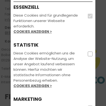
88074 Meckenbeuren
ESSENZIELL
Tel:
0754221200
Fax: 07542-979043
Diese Cookies sind für grundlegende
info@werners-fahrschule.com
Funktionen unserer Webseite
erforderlich.
Der direkte Draht:
COOKIES ANZEIGEN >
0171-6453953
Konzeption / Umsetzung
STATISTIK
Gecco Media GmbH
Diese Cookies ermöglichen uns die
Bolivarstr. 46
Analyse der Website-Nutzung, um
01129 Dresden
unser Angebot laufend verbessern
Telefon:
0221 29999410
können. Hierfür möchten wir
statistische Informationen ohne
E-Mail:
geccos@gecco-fahrschulen.de
Personenbezug erheben.
Internet:
gecco-fahrschulen.de
COOKIES ANZEIGEN >
FILIALEN
MARKETING