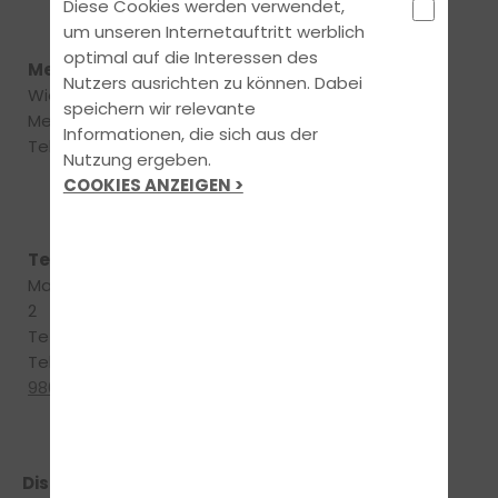
Diese Cookies werden verwendet,
um unseren Internetauftritt werblich
Aufsichtsbehörde:
optimal auf die Interessen des
Name: LRA
Meckenbeuren
Nutzers ausrichten zu können. Dabei
Friedrichshafen
Wiesentalstraße 20
speichern wir relevante
Strasse:
Meckenbeuren
Informationen, die sich aus der
Glärnischstrasse 1-3
Tel:
07542-21200
Nutzung ergeben.
Ort: 88048
COOKIES ANZEIGEN >
Friedrichshafen
Aufsichtsbehörde:
Tettnang
Name: LRA
Manzenbergstrasse
Friedrichshafen
2
Strasse:
Tettnang
Glärnischstrasse 1-3
Tel:
07542 -
Ort: 88048
9806688
Friedrichshafen
Disclaimer