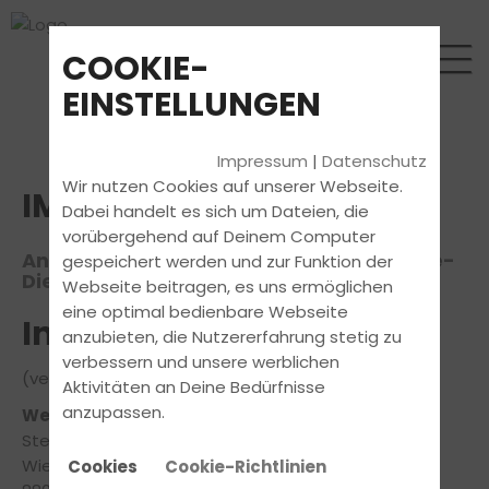
COOKIE-
EINSTELLUNGEN
Impressum
|
Datenschutz
Wir nutzen Cookies auf unserer Webseite.
IMPRESSUM
Dabei handelt es sich um Dateien, die
vorübergehend auf Deinem Computer
Anbieterkennzeichnung nach §5 Digitale-
gespeichert werden und zur Funktion der
Dienste-Gesetz (DDG)
Webseite beitragen, es uns ermöglichen
eine optimal bedienbare Webseite
Informationsanbieter
anzubieten, die Nutzererfahrung stetig zu
verbessern und unsere werblichen
(verantwortlich für den Inhalt)
Aktivitäten an Deine Bedürfnisse
anzupassen.
Werner's Fahrschule
Stephan Fischer
Wiesentalstraße 20
Cookies
Cookie-Richtlinien