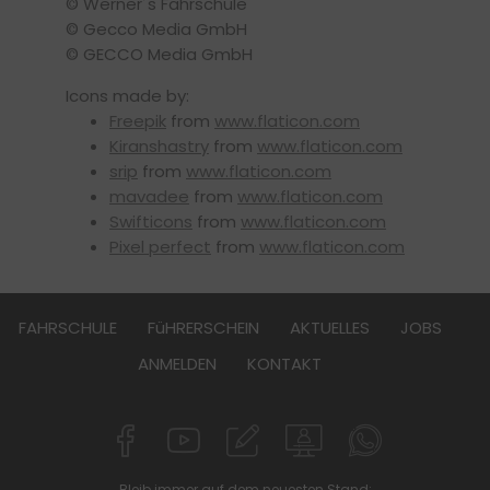
© Werner´s Fahrschule
© Gecco Media GmbH
© GECCO Media GmbH
Icons made by:
Freepik
from
www.flaticon.com
Kiranshastry
from
www.flaticon.com
srip
from
www.flaticon.com
mavadee
from
www.flaticon.com
Swifticons
from
www.flaticon.com
Pixel perfect
from
www.flaticon.com
FAHRSCHULE
FüHRERSCHEIN
AKTUELLES
JOBS
ANMELDEN
KONTAKT
Bleib immer auf dem neuesten Stand: